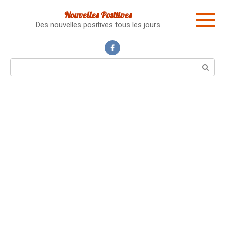
Skip
Nouvelles Positives
to
Des nouvelles positives tous les jours
content
Search: