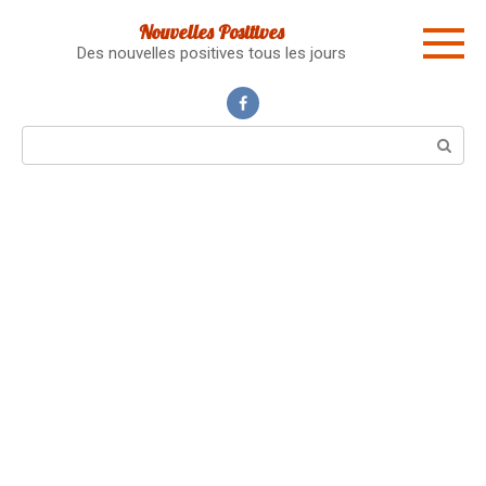
Skip
Nouvelles Positives
to
Des nouvelles positives tous les jours
content
Search: