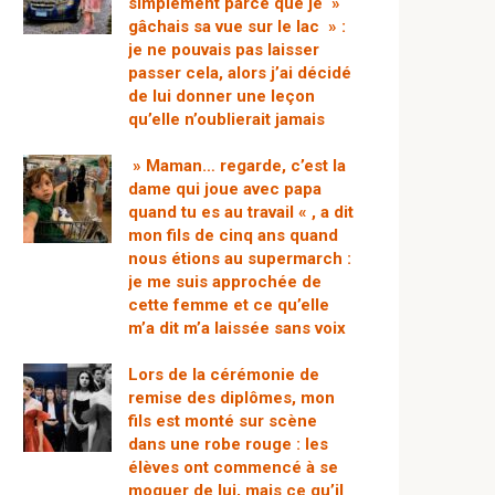
simplement parce que je »
gâchais sa vue sur le lac » :
je ne pouvais pas laisser
passer cela, alors j’ai décidé
de lui donner une leçon
qu’elle n’oublierait jamais
» Maman… regarde, c’est la
dame qui joue avec papa
quand tu es au travail « , a dit
mon fils de cinq ans quand
nous étions au supermarch :
je me suis approchée de
cette femme et ce qu’elle
m’a dit m’a laissée sans voix
Lors de la cérémonie de
remise des diplômes, mon
fils est monté sur scène
dans une robe rouge : les
élèves ont commencé à se
moquer de lui, mais ce qu’il