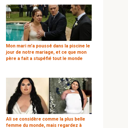
Mon mari m’a poussé dans la piscine le
jour de notre mariage, et ce que mon
père a fait a stupéfié tout le monde
Ali se considère comme la plus belle
femme du monde, mais regardez à