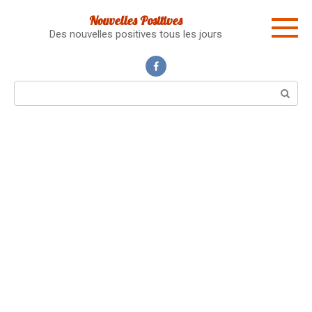
Skip
Nouvelles Positives
to
Des nouvelles positives tous les jours
content
Search: