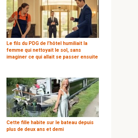
Le fils du PDG de l’hôtel humiliait la
femme qui nettoyait le sol, sans
imaginer ce qui allait se passer ensuite
Cette fille habite sur le bateau depuis
plus de deux ans et demi