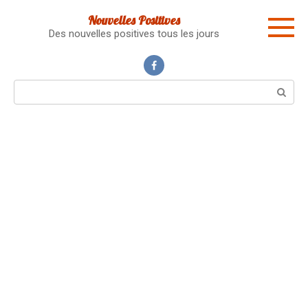
Skip
Nouvelles Positives
to
Des nouvelles positives tous les jours
content
Search: