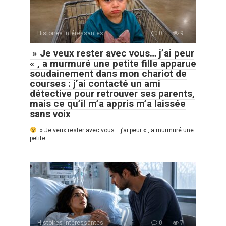
Histoires Intéressantes
0
9
» Je veux rester avec vous… j’ai peur
« , a murmuré une petite fille apparue
soudainement dans mon chariot de
courses : j’ai contacté un ami
détective pour retrouver ses parents,
mais ce qu’il m’a appris m’a laissée
sans voix
» Je veux rester avec vous… j’ai peur « , a murmuré une
petite
Histoires Intéressantes
0
7