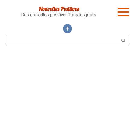
Skip
Nouvelles Positives
to
Des nouvelles positives tous les jours
content
Search: