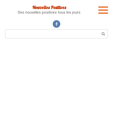
Skip
Nouvelles Positives
to
Des nouvelles positives tous les jours
content
Search: