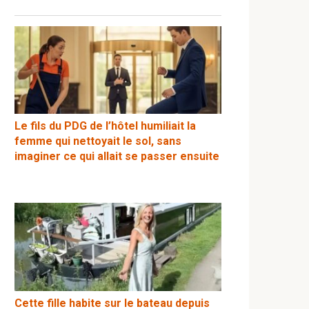
Le fils du PDG de l’hôtel humiliait la
femme qui nettoyait le sol, sans
imaginer ce qui allait se passer ensuite
Cette fille habite sur le bateau depuis