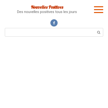
Skip
Nouvelles Positives
to
Des nouvelles positives tous les jours
content
Search: