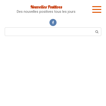
Skip
Nouvelles Positives
to
Des nouvelles positives tous les jours
content
Search: