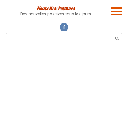
Skip
Nouvelles Positives
to
Des nouvelles positives tous les jours
content
Search: