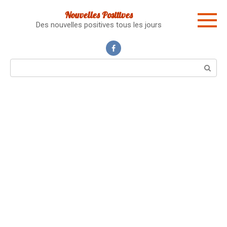
Skip
Nouvelles Positives
to
Des nouvelles positives tous les jours
content
Search: