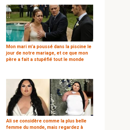
Mon mari m’a poussé dans la piscine le
jour de notre mariage, et ce que mon
père a fait a stupéfié tout le monde
Ali se considère comme la plus belle
femme du monde, mais regardez à