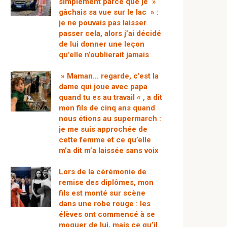
simplement parce que je »
gâchais sa vue sur le lac » :
je ne pouvais pas laisser
passer cela, alors j’ai décidé
de lui donner une leçon
qu’elle n’oublierait jamais
» Maman… regarde, c’est la
dame qui joue avec papa
quand tu es au travail « , a dit
mon fils de cinq ans quand
nous étions au supermarch :
je me suis approchée de
cette femme et ce qu’elle
m’a dit m’a laissée sans voix
Lors de la cérémonie de
remise des diplômes, mon
fils est monté sur scène
dans une robe rouge : les
élèves ont commencé à se
moquer de lui, mais ce qu’il