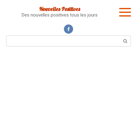
Skip
Nouvelles Positives
to
Des nouvelles positives tous les jours
content
Search: