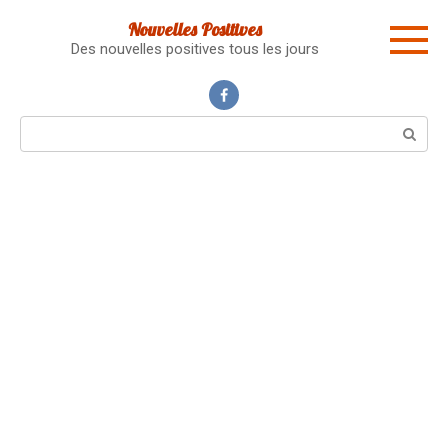
Skip
Nouvelles Positives
to
Des nouvelles positives tous les jours
content
Search: