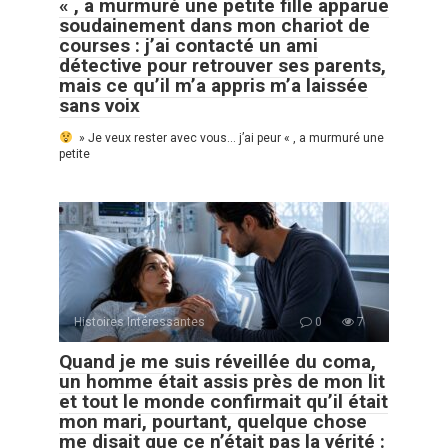
« , a murmuré une petite fille apparue
soudainement dans mon chariot de
courses : j’ai contacté un ami
détective pour retrouver ses parents,
mais ce qu’il m’a appris m’a laissée
sans voix
» Je veux rester avec vous… j’ai peur « , a murmuré une
petite
Histoires Intéressantes
0
7
Quand je me suis réveillée du coma,
un homme était assis près de mon lit
et tout le monde confirmait qu’il était
mon mari, pourtant, quelque chose
me disait que ce n’était pas la vérité :