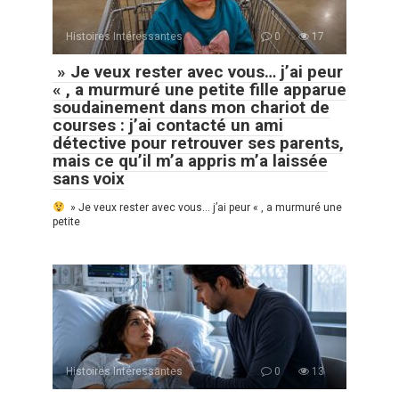
Histoires Intéressantes
0
17
» Je veux rester avec vous… j’ai peur
« , a murmuré une petite fille apparue
soudainement dans mon chariot de
courses : j’ai contacté un ami
détective pour retrouver ses parents,
mais ce qu’il m’a appris m’a laissée
sans voix
» Je veux rester avec vous… j’ai peur « , a murmuré une
petite
Histoires Intéressantes
0
13