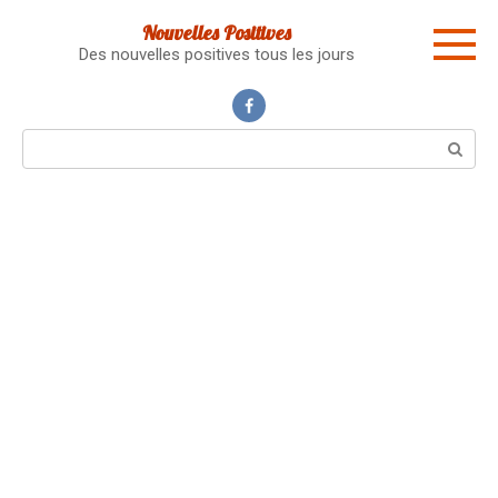
Skip
Nouvelles Positives
to
Des nouvelles positives tous les jours
content
Search: