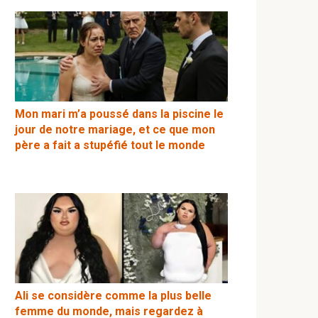
Mon mari m’a poussé dans la piscine le
jour de notre mariage, et ce que mon
père a fait a stupéfié tout le monde
Ali se considère comme la plus belle
femme du monde, mais regardez à