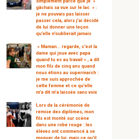
simplement parce que je »
gâchais sa vue sur le lac » :
je ne pouvais pas laisser
passer cela, alors j’ai décidé
de lui donner une leçon
qu’elle n’oublierait jamais
» Maman… regarde, c’est la
dame qui joue avec papa
quand tu es au travail « , a dit
mon fils de cinq ans quand
nous étions au supermarch :
je me suis approchée de
cette femme et ce qu’elle
m’a dit m’a laissée sans voix
Lors de la cérémonie de
remise des diplômes, mon
fils est monté sur scène
dans une robe rouge : les
élèves ont commencé à se
moquer de lui, mais ce qu’il