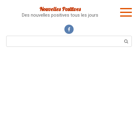
Skip
Nouvelles Positives
to
Des nouvelles positives tous les jours
content
Search: