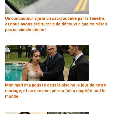
Un conducteur a jeté un sac-poubelle par la fenêtre,
et nous avons été surpris de découvrir que ce n’était
pas un simple déchet
Mon mari m’a poussé dans la piscine le jour de notre
mariage, et ce que mon père a fait a stupéfié tout le
monde