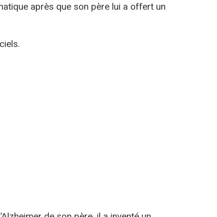
ormatique après que son père lui a offert un
ciels.
’Alzheimer de son père, il a inventé un