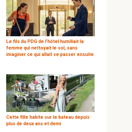
Le fils du PDG de l’hôtel humiliait la
femme qui nettoyait le sol, sans
imaginer ce qui allait se passer ensuite
Cette fille habite sur le bateau depuis
plus de deux ans et demi