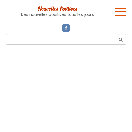
Skip
Nouvelles Positives
to
Des nouvelles positives tous les jours
content
Search: