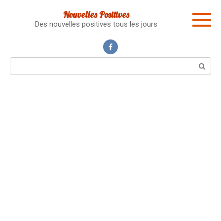
Skip
Nouvelles Positives
to
Des nouvelles positives tous les jours
content
Search: