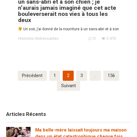
un sans-abri et à son chien ; je
n’aurais jamais imaginé que cet acte
bouleverserait nos vies à tous les
deux
Un soir, j’ai donné de la nourriture à un sans-abri et à son
Histoires Intéressantes
0
3 476
Pagination
Précédent
1
2
3
…
156
des
Suivant
publications
Articles Récents
Ma belle-mère laissait toujours ma maison
dans un état catastrophique chaque fois