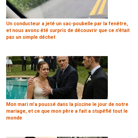
Un conducteur a jeté un sac-poubelle par la fenêtre,
et nous avons été surpris de découvrir que ce n’était
pas un simple déchet
Mon mari m’a poussé dans la piscine le jour de notre
mariage, et ce que mon père a fait a stupéfié tout le
monde