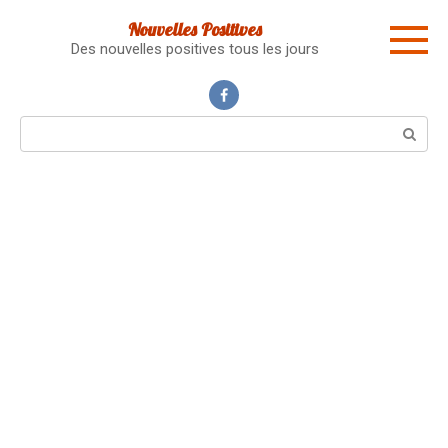
Skip
Nouvelles Positives
to
Des nouvelles positives tous les jours
content
Search: