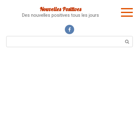
Skip
Nouvelles Positives
to
Des nouvelles positives tous les jours
content
Search: