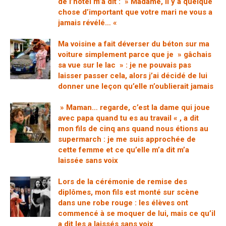
de l’hôtel m’a dit : » Madame, il y a quelque
chose d’important que votre mari ne vous a
jamais révélé… «
Ma voisine a fait déverser du béton sur ma
voiture simplement parce que je » gâchais
sa vue sur le lac » : je ne pouvais pas
laisser passer cela, alors j’ai décidé de lui
donner une leçon qu’elle n’oublierait jamais
» Maman… regarde, c’est la dame qui joue
avec papa quand tu es au travail « , a dit
mon fils de cinq ans quand nous étions au
supermarch : je me suis approchée de
cette femme et ce qu’elle m’a dit m’a
laissée sans voix
Lors de la cérémonie de remise des
diplômes, mon fils est monté sur scène
dans une robe rouge : les élèves ont
commencé à se moquer de lui, mais ce qu’il
a dit les a laissés sans voix