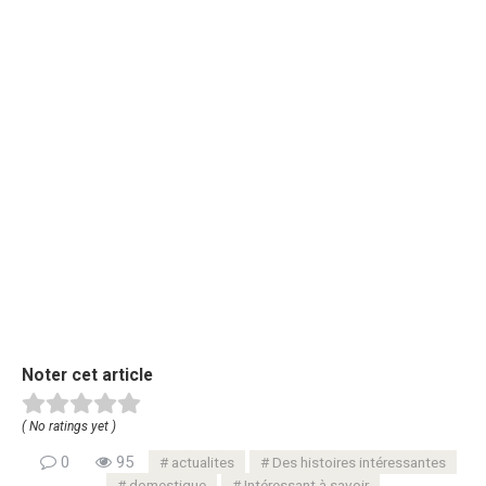
Noter cet article
( No ratings yet )
0
95
actualites
Des histoires intéressantes
domestique
Intéressant à savoir