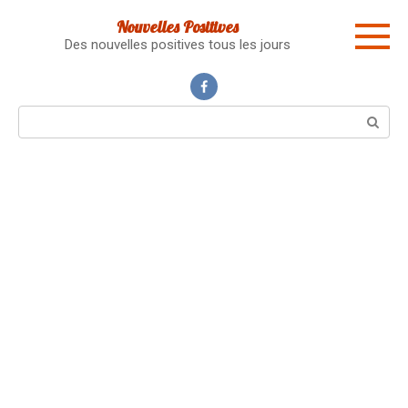
Skip
Nouvelles Positives
to
Des nouvelles positives tous les jours
content
Search: