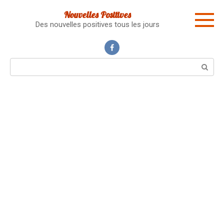
Skip
Nouvelles Positives
to
Des nouvelles positives tous les jours
content
Search: