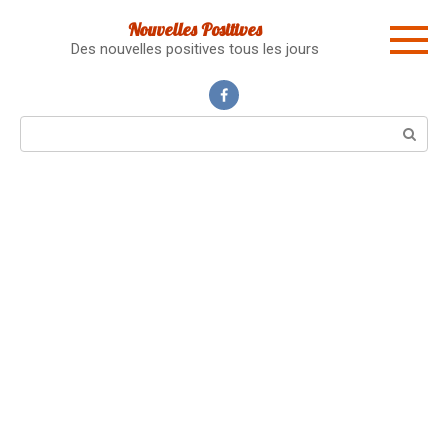
Skip
Nouvelles Positives
to
Des nouvelles positives tous les jours
content
Search: