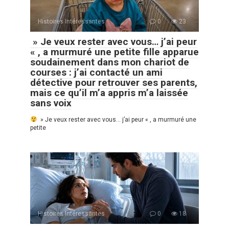
Histoires Intéressantes
0
23
» Je veux rester avec vous… j’ai peur
« , a murmuré une petite fille apparue
soudainement dans mon chariot de
courses : j’ai contacté un ami
détective pour retrouver ses parents,
mais ce qu’il m’a appris m’a laissée
sans voix
» Je veux rester avec vous… j’ai peur « , a murmuré une
petite
Histoires Intéressantes
0
18