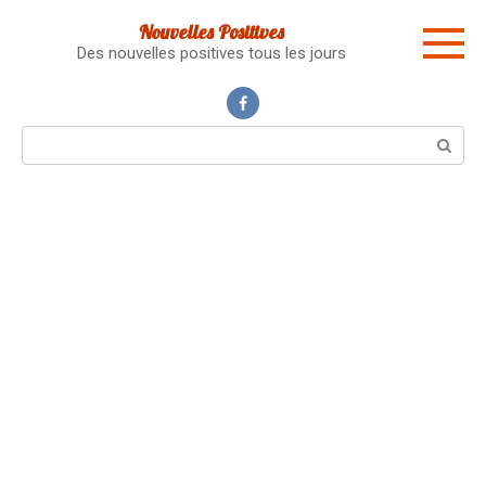
Skip
Nouvelles Positives
to
Des nouvelles positives tous les jours
content
Search: