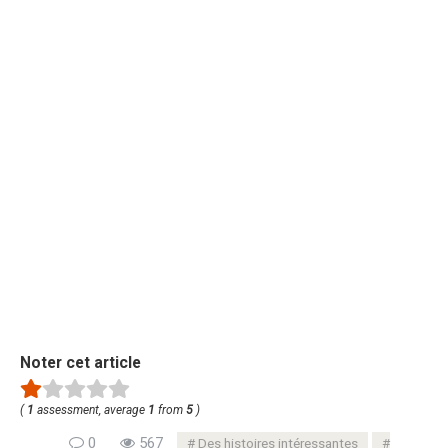
Noter cet article
(
1
assessment, average
1
from
5
)
0
567
Des histoires intéressantes