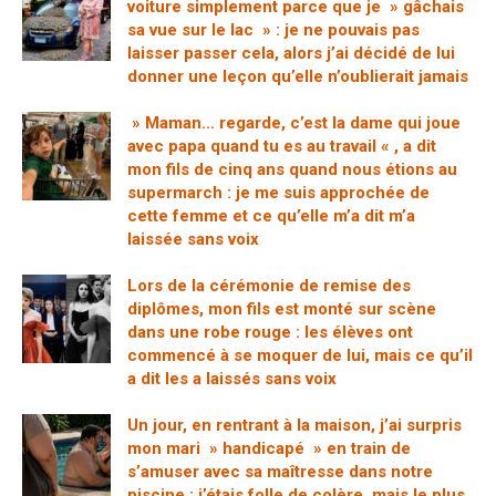
voiture simplement parce que je » gâchais
sa vue sur le lac » : je ne pouvais pas
laisser passer cela, alors j’ai décidé de lui
donner une leçon qu’elle n’oublierait jamais
» Maman… regarde, c’est la dame qui joue
avec papa quand tu es au travail « , a dit
mon fils de cinq ans quand nous étions au
supermarch : je me suis approchée de
cette femme et ce qu’elle m’a dit m’a
laissée sans voix
Lors de la cérémonie de remise des
diplômes, mon fils est monté sur scène
dans une robe rouge : les élèves ont
commencé à se moquer de lui, mais ce qu’il
a dit les a laissés sans voix
Un jour, en rentrant à la maison, j’ai surpris
mon mari » handicapé » en train de
s’amuser avec sa maîtresse dans notre
piscine : j’étais folle de colère, mais le plus