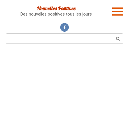
Skip
Nouvelles Positives
to
Des nouvelles positives tous les jours
content
Search: