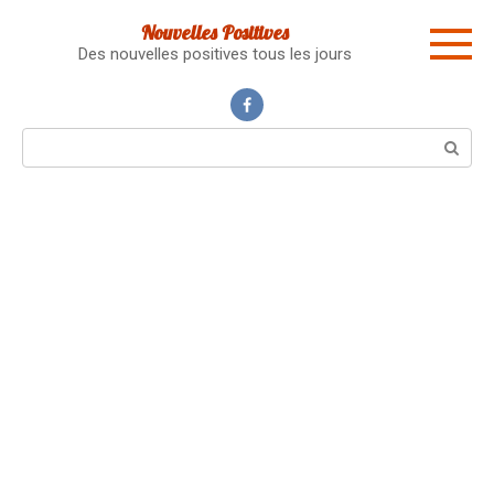
Skip
Nouvelles Positives
to
Des nouvelles positives tous les jours
content
Search: