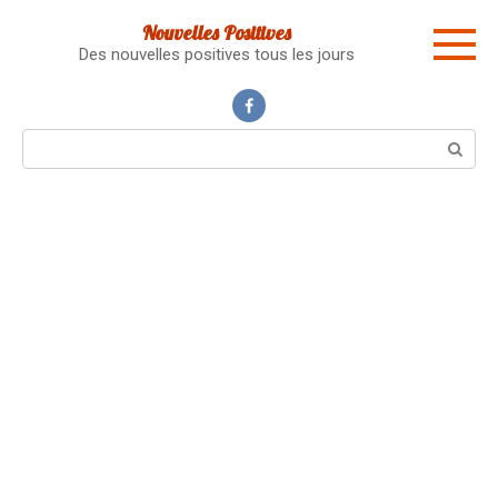
Skip
Nouvelles Positives
to
Des nouvelles positives tous les jours
content
Search: