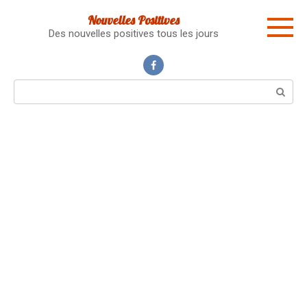
Skip
Nouvelles Positives
to
Des nouvelles positives tous les jours
content
Search: