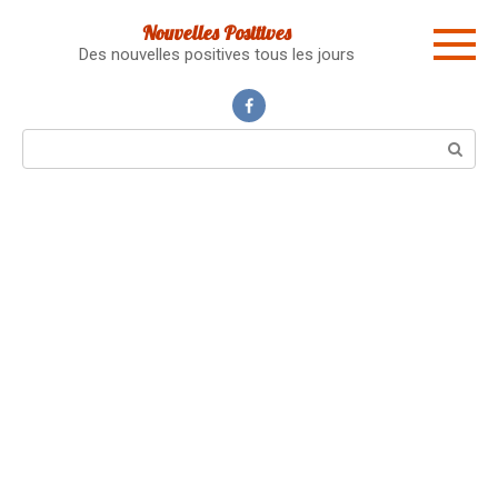
Skip
Nouvelles Positives
to
Des nouvelles positives tous les jours
content
Search: