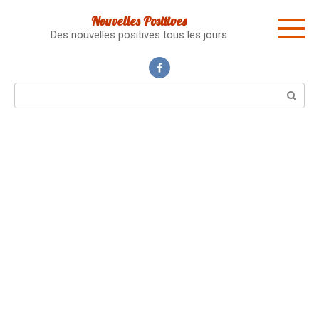
Skip
Nouvelles Positives
to
Des nouvelles positives tous les jours
content
Search: