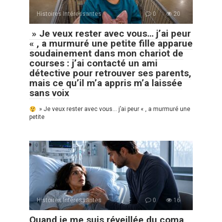
Histoires Intéressantes
0
20
» Je veux rester avec vous… j’ai peur
« , a murmuré une petite fille apparue
soudainement dans mon chariot de
courses : j’ai contacté un ami
détective pour retrouver ses parents,
mais ce qu’il m’a appris m’a laissée
sans voix
» Je veux rester avec vous… j’ai peur « , a murmuré une
petite
Histoires Intéressantes
0
16
Quand je me suis réveillée du coma,