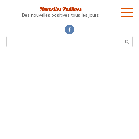
Skip
Nouvelles Positives
to
Des nouvelles positives tous les jours
content
Search: