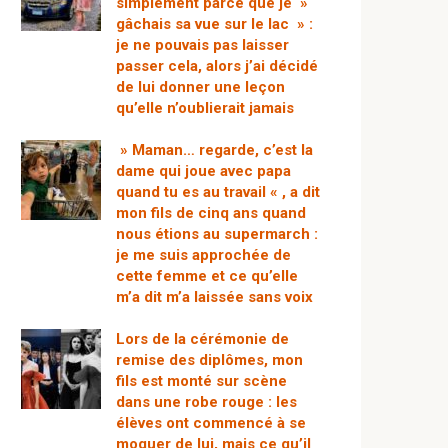
simplement parce que je »
gâchais sa vue sur le lac » :
je ne pouvais pas laisser
passer cela, alors j’ai décidé
de lui donner une leçon
qu’elle n’oublierait jamais
» Maman… regarde, c’est la
dame qui joue avec papa
quand tu es au travail « , a dit
mon fils de cinq ans quand
nous étions au supermarch :
je me suis approchée de
cette femme et ce qu’elle
m’a dit m’a laissée sans voix
Lors de la cérémonie de
remise des diplômes, mon
fils est monté sur scène
dans une robe rouge : les
élèves ont commencé à se
moquer de lui, mais ce qu’il