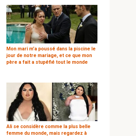
Mon mari m’a poussé dans la piscine le
jour de notre mariage, et ce que mon
père a fait a stupéfié tout le monde
Ali se considère comme la plus belle
femme du monde, mais regardez à