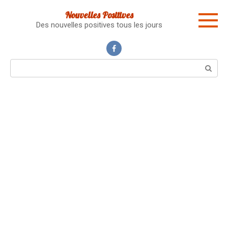
Skip
Nouvelles Positives
to
Des nouvelles positives tous les jours
content
Search: