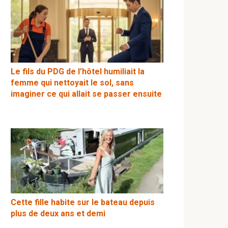
Le fils du PDG de l’hôtel humiliait la
femme qui nettoyait le sol, sans
imaginer ce qui allait se passer ensuite
Cette fille habite sur le bateau depuis
plus de deux ans et demi