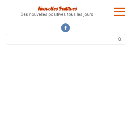
Skip
Nouvelles Positives
to
Des nouvelles positives tous les jours
content
Search: