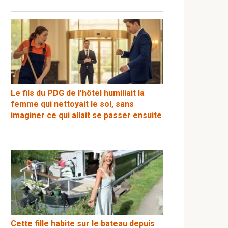
Le fils du PDG de l’hôtel humiliait la
femme qui nettoyait le sol, sans
imaginer ce qui allait se passer ensuite
Cette fille habite sur le bateau depuis