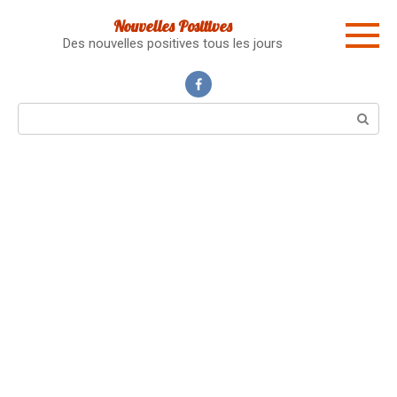
Skip
Nouvelles Positives
to
Des nouvelles positives tous les jours
content
Search: