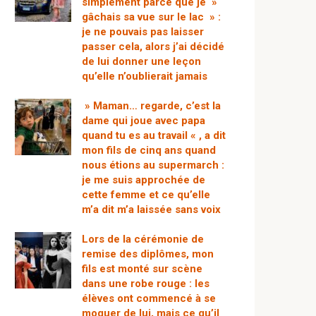
simplement parce que je »
gâchais sa vue sur le lac » :
je ne pouvais pas laisser
passer cela, alors j’ai décidé
de lui donner une leçon
qu’elle n’oublierait jamais
» Maman… regarde, c’est la
dame qui joue avec papa
quand tu es au travail « , a dit
mon fils de cinq ans quand
nous étions au supermarch :
je me suis approchée de
cette femme et ce qu’elle
m’a dit m’a laissée sans voix
Lors de la cérémonie de
remise des diplômes, mon
fils est monté sur scène
dans une robe rouge : les
élèves ont commencé à se
moquer de lui, mais ce qu’il