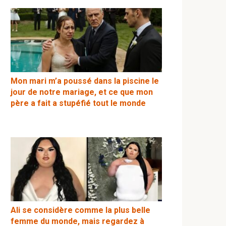
Mon mari m’a poussé dans la piscine le
jour de notre mariage, et ce que mon
père a fait a stupéfié tout le monde
Ali se considère comme la plus belle
femme du monde, mais regardez à