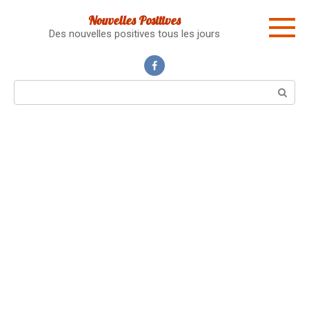
Skip
Nouvelles Positives
to
Des nouvelles positives tous les jours
content
Search: