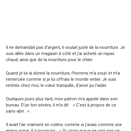
Il ne demandait pas d’argent, il voulait juste de la nourriture. Je
suis allée dans un magasin à côté et j’ai acheté un repas
chaud, ainsi que de la nourriture pour le chien.
Quand je lui ai donné la nourriture, l’homme m’a souri et m’a
remerciée comme si je lui offrais le monde entier. Je suis
rentrée chez moi, le cœur tranquille, d’avoir pu l’aider.
Quelques jours plus tard, mon patron m’a appelé dans son
bureau. D’un ton sévère, il m’a dit : » C’est à propos de ce
sans-abri. »
Il avait l’air vraiment en colère, comme si j’avais commis une
erreur grave. Il a poursuivi : » Tu crois que je ne vois pas ce