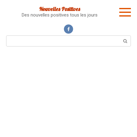
Skip
Nouvelles Positives
to
Des nouvelles positives tous les jours
content
Search: