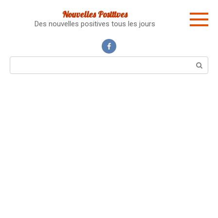
Skip
Nouvelles Positives
to
Des nouvelles positives tous les jours
content
Search: