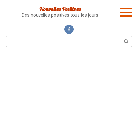
Skip
Nouvelles Positives
to
Des nouvelles positives tous les jours
content
Search: