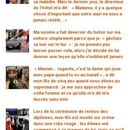
sa maladie. Mais le dernier jour, le directeur
de l’hôtel m’a dit : » Madame, il y a quelque
chose d’important que votre mari ne vous a
jamais révélé… «
Ma voisine a fait déverser du béton sur ma
voiture simplement parce que je » gâchais
sa vue sur le lac » : je ne pouvais pas
laisser passer cela, alors j’ai décidé de lui
donner une leçon qu’elle n’oublierait jamais
» Maman… regarde, c’est la dame qui joue
avec papa quand tu es au travail « , a dit
mon fils de cinq ans quand nous étions au
supermarch : je me suis approchée de
cette femme et ce qu’elle m’a dit m’a
laissée sans voix
Lors de la cérémonie de remise des
diplômes, mon fils est monté sur scène
dans une robe rouge : les élèves ont
commencé à se moquer de lui, mais ce qu’il