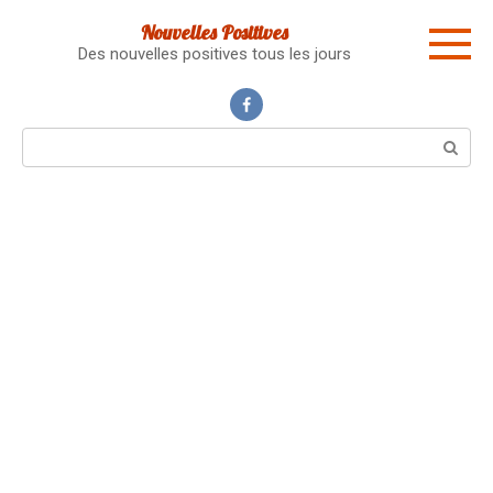
Skip
Nouvelles Positives
to
Des nouvelles positives tous les jours
content
Search: