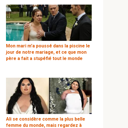
Mon mari m’a poussé dans la piscine le
jour de notre mariage, et ce que mon
père a fait a stupéfié tout le monde
Ali se considère comme la plus belle
femme du monde, mais regardez à