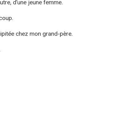
 autre, d’une jeune femme.
coup.
écipitée chez mon grand-père.
.