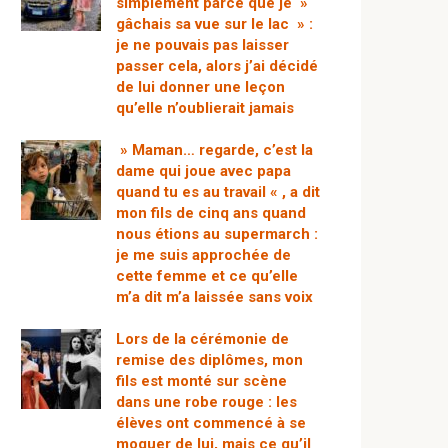
simplement parce que je »
gâchais sa vue sur le lac » :
je ne pouvais pas laisser
passer cela, alors j’ai décidé
de lui donner une leçon
qu’elle n’oublierait jamais
» Maman… regarde, c’est la
dame qui joue avec papa
quand tu es au travail « , a dit
mon fils de cinq ans quand
nous étions au supermarch :
je me suis approchée de
cette femme et ce qu’elle
m’a dit m’a laissée sans voix
Lors de la cérémonie de
remise des diplômes, mon
fils est monté sur scène
dans une robe rouge : les
élèves ont commencé à se
moquer de lui, mais ce qu’il