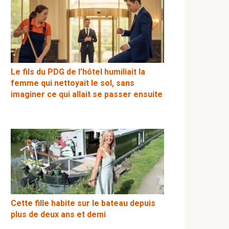
Le fils du PDG de l’hôtel humiliait la
femme qui nettoyait le sol, sans
imaginer ce qui allait se passer ensuite
Cette fille habite sur le bateau depuis
plus de deux ans et demi