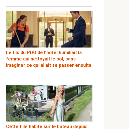
Le fils du PDG de l’hôtel humiliait la
femme qui nettoyait le sol, sans
imaginer ce qui allait se passer ensuite
Cette fille habite sur le bateau depuis